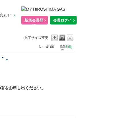
合わせ
新規会員登
会員ログイ
録
ン
文字サイズ変更
No : 4100
印刷
・。
の旨をお申し出ください。