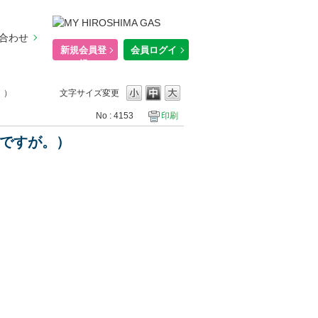
合わせ
新規会員登
会員ログイ
録
ン
。）
文字サイズ変更
No : 4153
印刷
ですが。）
。