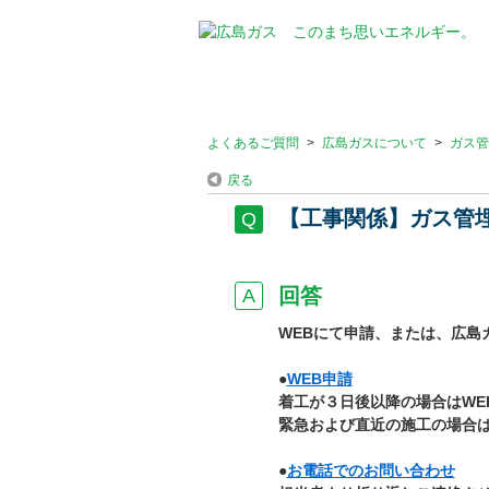
よくあるご質問
>
広島ガスについて
>
ガス管
戻る
【工事関係】ガス管
回答
WEBにて申請、または、広島
●
WEB申請
着工が３日後以降の場合はWE
緊急および直近の施工の場合
●
お電話でのお問い合わせ