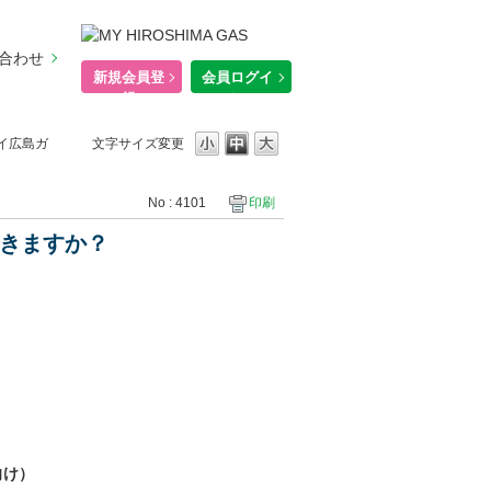
合わせ
新規会員登
会員ログイ
録
ン
マイ広島ガ
文字サイズ変更
No : 4101
印刷
できますか？
向け）