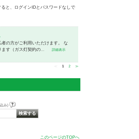
を連携すると、ログインIDとパスワードなしで
。
者の方がご利用いただけます。 な
す（ガス灯契約の...
詳細表示
≪
1
2
≫
込み)
このページのTOPへ